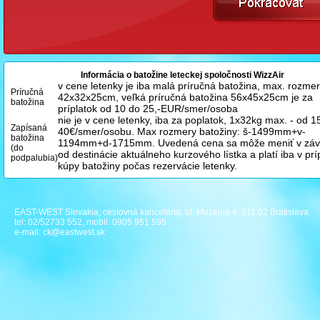
Informácia o batožine leteckej spoločnosti WizzAir
v cene letenky je iba malá príručná batožina, max. rozme
Príručná
42x32x25cm, veľká príručná batožina 56x45x25cm je za
batožina
príplatok od 10 do 25,-EUR/smer/osoba
nie je v cene letenky, iba za poplatok, 1x32kg max. - od 1
Zapísaná
40€/smer/osobu. Max rozmery batožiny: š-1499mm+v-
batožina
1194mm+d-1715mm.
Uvedená cena sa môže meniť v závi
(do
od destinácie aktuálneho kurzového lístka a platí iba v pr
podpalubia)
kúpy batožiny počas rezervácie letenky.
EAST-WEST Slovakia, cestovná kancelária, ul. Muzejná 4, 811 02 Bratislava
tel: 02/52733 552, mobil: 0905 951 595
e-mail:
ck@eastwest.sk