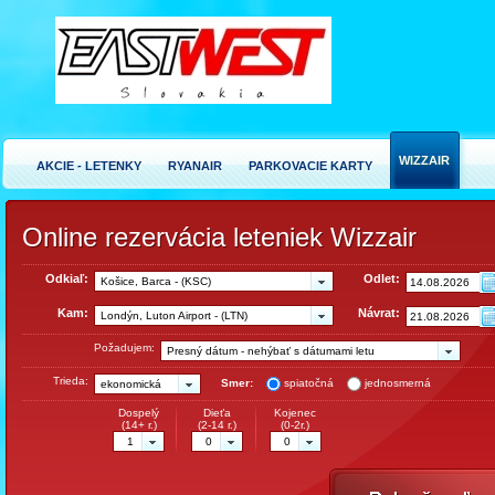
WIZZAIR
AKCIE - LETENKY
RYANAIR
PARKOVACIE KARTY
Online rezervácia leteniek Wizzair
Odkiaľ:
Odlet:
Košice, Barca - (KSC)
Kam:
Návrat:
Londýn, Luton Airport - (LTN)
Požadujem:
Presný dátum - nehýbať s dátumami letu
Trieda:
Smer:
spiatočná
jednosmerná
ekonomická
Dospelý
Dieťa
Kojenec
(14+ r.)
(2-14 r.)
(0-2r.)
1
0
0