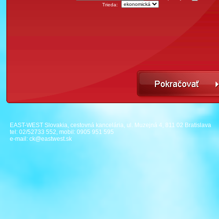
Trieda:
EAST-WEST Slovakia, cestovná kancelária, ul. Muzejná 4, 811 02 Bratislava
tel: 02/52733 552, mobil: 0905 951 595
e-mail:
ck@eastwest.sk