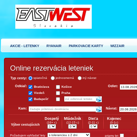
AKCIE - LETENKY
RYANAIR
PARKOVACIE KARTY
WIZZAIR
Online rezervácia leteniek
Typ cesty:
spiatočná
jednosmerná
iný návrat
Odkiaľ:
Odlet:
Bratislava
Košice
Viedeň
Praha
Budapešť
Kam:
Návrat:
Dospelý
Mládežník
Dieťa
Kojenec
(16+ r.)
(12-15 r.)
(2-11 r.)
(0-1r.)
Výber cestujúcich
Požadujem vyhľadať lety
priamy let